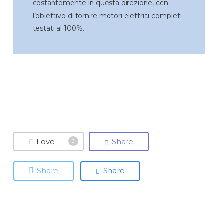
costantemente in questa direzione, con
l’obiettivo di fornire motori elettrici completi
testati al 100%.
Love
Share
3
Share
Share