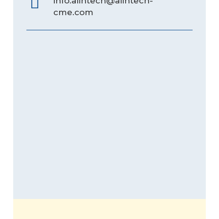
info.alintech@alintech-
cme.com