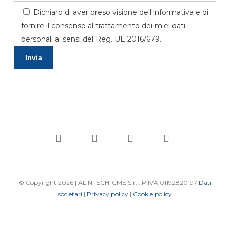
Dichiaro di aver preso visione dell'informativa e di
fornire il consenso al trattamento dei miei dati
personali ai sensi del Reg. UE 2016/679.
linkedin
youtube
phone
email
© Copyright 2026 | ALINTECH-CME S.r.l. P.IVA 01192820197
Dati
societari
|
Privacy policy
|
Cookie policy