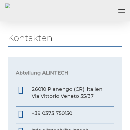
Skip
Men
to
main
content
Kontakten
Abteilung
ALINTECH
26010 Pianengo (CR), Italien
Via Vittorio Veneto 35/37
+39 0373 750150